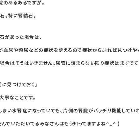
院のあるあるですが。
石。特に腎結石。
石があった場合は、
が血尿や頻尿などの症状を訴えるので症状から辿れば見つけや
場合はそうはいきません。尿管に詰まらない限り症状はまずでて
前に見つけておく」
大事なことです。
しまい水腎症になっていても、片側の腎臓がバッチリ機能してい
読んでいただいてるみなさんはもう知ってますよね^_^ )