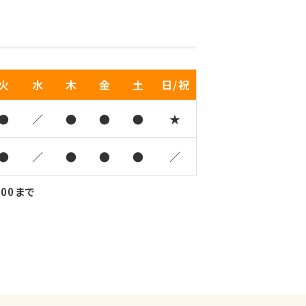
火
水
木
金
土
日/祝
●
／
●
●
●
★
●
／
●
●
●
／
:00まで