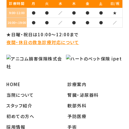
診療時間
月
火
水
木
金
土
日/祝
●
●
／
●
●
●
★
9:00~12:00
●
●
／
●
●
●
／
16:00～19:00
★日曜・祝日は10:00～12:00まで
夜間・休日の救急診療対応について
HOME
診療案内
当院について
腎臓・泌尿器科
スタッフ紹介
軟部外科
初めての方へ
予防医療
採用情報
手術