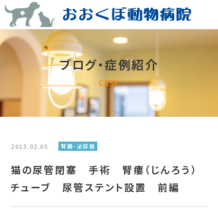
ブログ・症例紹介
CASE
2015.02.05
腎臓・泌尿器
猫の尿管閉塞 手術 腎瘻（じんろう）
チューブ 尿管ステント設置 前編