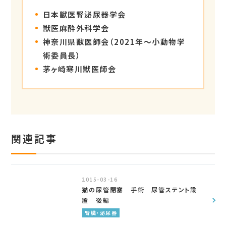
日本獣医腎泌尿器学会
獣医麻酔外科学会
神奈川県獣医師会（2021年〜小動物学
術委員長）
茅ヶ崎寒川獣医師会
関連記事
2015-03-16
猫の尿管閉塞 手術 尿管ステント設
置 後編
腎臓・泌尿器