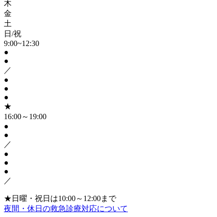
木
金
土
日/祝
9:00~12:30
●
●
／
●
●
●
★
16:00～19:00
●
●
／
●
●
●
／
★日曜・祝日は10:00～12:00まで
夜間・休日の救急診療対応について