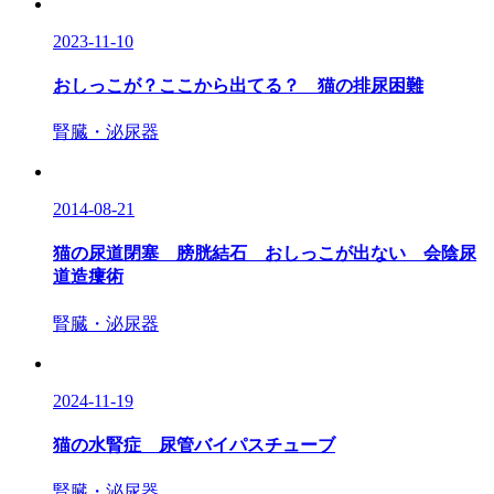
2023-11-10
おしっこが？ここから出てる？ 猫の排尿困難
腎臓・泌尿器
2014-08-21
猫の尿道閉塞 膀胱結石 おしっこが出ない 会陰尿
道造瘻術
腎臓・泌尿器
2024-11-19
猫の水腎症 尿管バイパスチューブ
腎臓・泌尿器