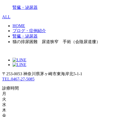
腎臓・泌尿器
ALL
HOME
ブログ・症例紹介
腎臓・泌尿器
猫の排尿困難 尿道狭窄 手術（会陰尿道瘻）
〒253-0053 神奈川県茅ヶ崎市東海岸北5-1-1
TEL.0467-27-5085
診療時間
月
火
水
木
金