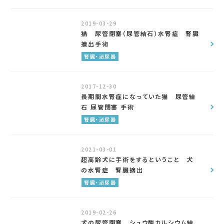
2019-03-29
猫 尿管閉塞（尿管結石）水腎症 腎臓
摘出手術
腎臓・泌尿器
2017-12-30
長期間水腎症になっていた猫 尿管結
石 尿管閉塞 手術
腎臓・泌尿器
2021-03-01
超高齢犬に手術をするということ 犬
の水腎症 腎臓摘出
腎臓・泌尿器
2019-02-26
犬の尿管閉塞 シュウ酸カルシウム結