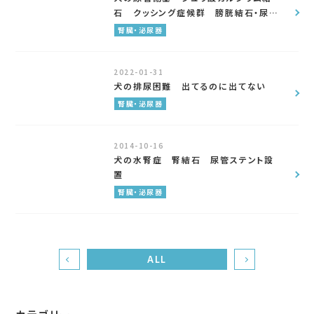
石 クッシング症候群 膀胱結石・尿道
閉塞
腎臓・泌尿器
2022-01-31
犬の排尿困難 出てるのに出てない
腎臓・泌尿器
2014-10-16
犬の水腎症 腎結石 尿管ステント設
置
腎臓・泌尿器
ALL