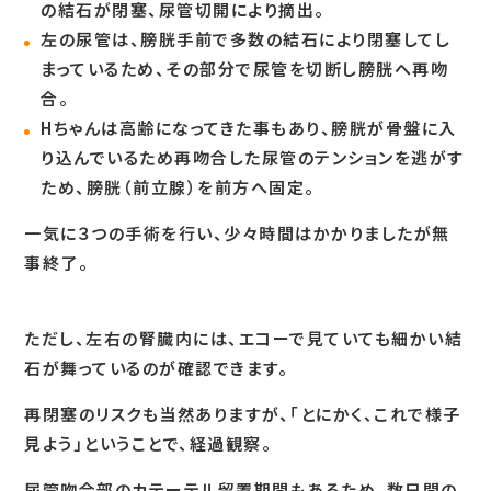
の結石が閉塞、尿管切開により摘出。
左の尿管は、膀胱手前で多数の結石により閉塞してし
まっているため、その部分で尿管を切断し膀胱へ再吻
合。
Hちゃんは高齢になってきた事もあり、膀胱が骨盤に入
り込んでいるため再吻合した尿管のテンションを逃がす
ため、膀胱（前立腺）を前方へ固定。
一気に３つの手術を行い、少々時間はかかりましたが無
事終了。
ただし、左右の腎臓内には、エコーで見ていても細かい結
石が舞っているのが確認できます。
再閉塞のリスクも当然ありますが、「とにかく、これで様子
見よう」ということで、経過観察。
尿管吻合部のカテーテル留置期間もあるため、数日間の