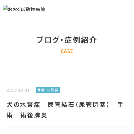
ブログ・症例紹介
CASE
2019.12.01
腎臓・泌尿器
犬の水腎症 尿管結石（尿管閉塞） 手
術 術後膵炎