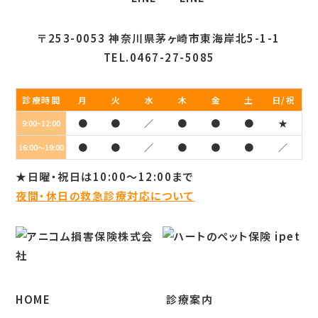
〒253-0053 神奈川県茅ヶ崎市東海岸北5-1-1
TEL.0467-27-5085
診療時間
月
火
水
木
金
土
日/祝
●
●
／
●
●
●
★
9:00~12:00
●
●
／
●
●
●
／
16:00～19:00
★日曜・祝日は10:00～12:00まで
夜間・休日の救急診療対応について
HOME
診療案内