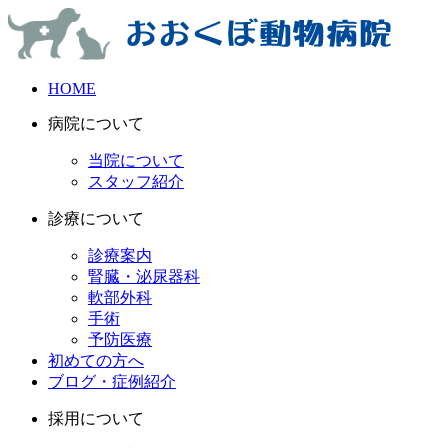
HOME
病院について
当院について
スタッフ紹介
診療について
診療案内
腎臓・泌尿器科
軟部外科
手術
予防医療
初めての方へ
ブログ・症例紹介
採用について