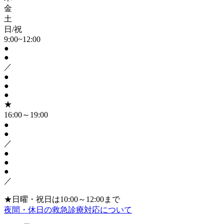
金
土
日/祝
9:00~12:00
●
●
／
●
●
●
★
16:00～19:00
●
●
／
●
●
●
／
★日曜・祝日は10:00～12:00まで
夜間・休日の救急診療対応について