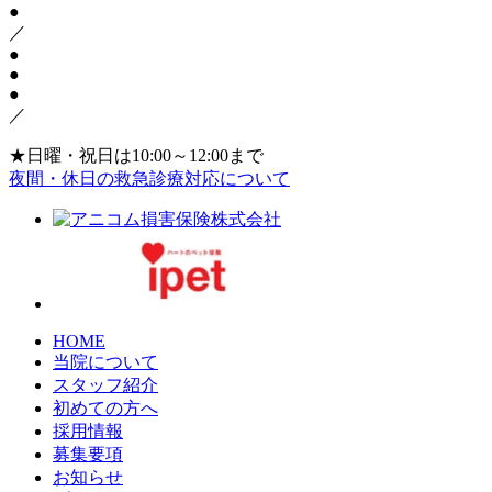
●
／
●
●
●
／
★日曜・祝日は10:00～12:00まで
夜間・休日の救急診療対応について
HOME
当院について
スタッフ紹介
初めての方へ
採用情報
募集要項
お知らせ