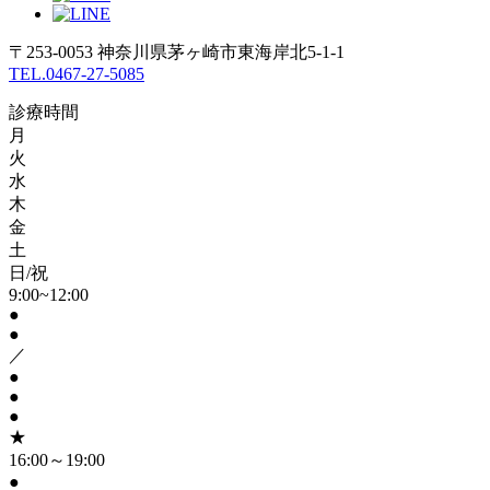
〒253-0053 神奈川県茅ヶ崎市東海岸北5-1-1
TEL.0467-27-5085
診療時間
月
火
水
木
金
土
日/祝
9:00~12:00
●
●
／
●
●
●
★
16:00～19:00
●