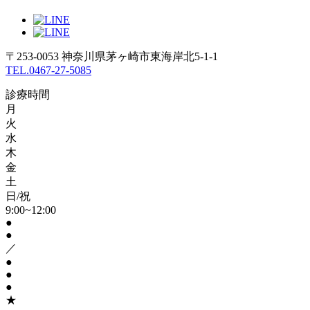
〒253-0053 神奈川県茅ヶ崎市東海岸北5-1-1
TEL.0467-27-5085
診療時間
月
火
水
木
金
土
日/祝
9:00~12:00
●
●
／
●
●
●
★