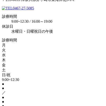
0467-27-5085
診療時間
9:00~12:30 / 16:00～19:00
休診日
水曜日・日曜祝日の午後
診療時間
月
火
水
木
金
土
日/祝
9:00~12:30
●
●
／
●
●
●