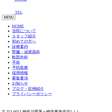
TEL
MENU
HOME
当院について
スタッフ紹介
初めての方へ
診療案内
腎臓・泌尿器科
軟部外科
手術
予防医療
採用情報
募集要項
お知らせ
ブログ・症例紹介
プライバシーポリシー
〒253-0053 神奈川県茅ヶ崎市東海岸北5-1-1